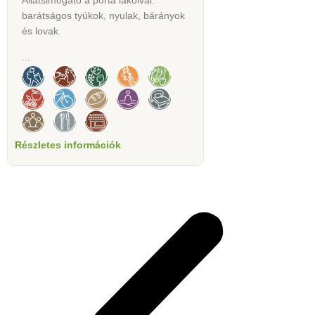
Állatsimogató a porta lakóival:
barátságos tyúkok, nyulak, bárányok
és lovak.
...
Részletes információk