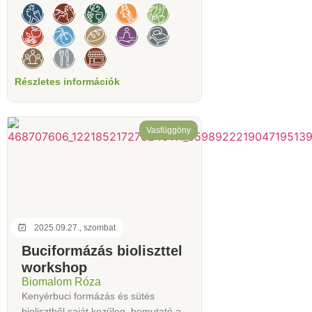
Részletes információk
Vasfüggöny
2025.09.27., szombat
Buciformázás bioliszttel
workshop
Biomalom Róza
Kenyérbuci formázás és sütés
biolisztből saját kezűleg, bemutató a