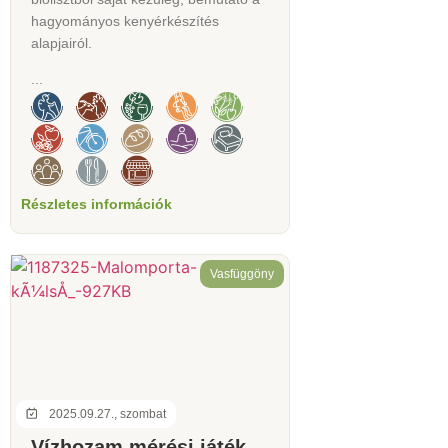
hagyományos kenyérkészítés
alapjairól.
...
Részletes információk
Vasfüggöny
2025.09.27., szombat
Vízhozam mérési játék