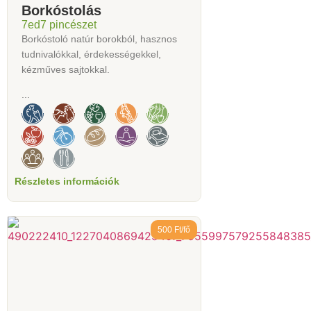
Borkóstolás
7ed7 pincészet
Borkóstoló natúr borokból, hasznos
tudnivalókkal, érdekességekkel,
kézműves sajtokkal.
...
Részletes információk
500 Ft/fő