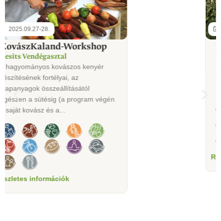
2025.09.27-28.
Pesztó készítés
Harmónia Öko-kert
Pesztó készítés szezonális leveles
zöldségekből .
...
Részletes információk