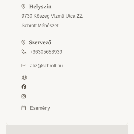
Helyszín
9730 Kőszeg Vízmű Utca 22.
Schrott Méhészet
Szervező
+36305653939
aliz@schrott.hu
Esemény