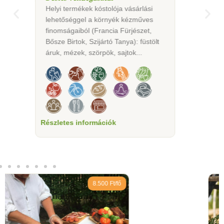
Helyi termékek kóstolója vásárlási
lehetőséggel a környék kézműves
finomságaiból (Francia Fürjészet,
Bősze Birtok, Szijártó Tanya): füstölt
áruk, mézek, szörpök, sajtok...
Részletes információk
3.500 Ft/fő