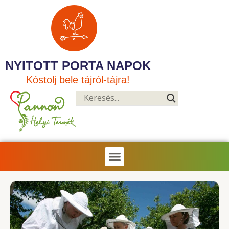
NYITOTT PORTA NAPOK
Kóstolj bele tájról-tájra!