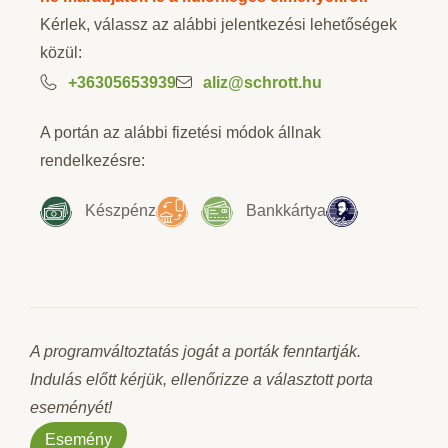
Kérlek, válassz az alábbi jelentkezési lehetőségek
közül:
+36305653939
aliz@schrott.hu
A portán az alábbi fizetési módok állnak
rendelkezésre:
Készpénz
Bankkártya
A programváltoztatás jogát a porták fenntartják.
Indulás előtt kérjük, ellenőrizze a választott porta
eseményét!
Esemény