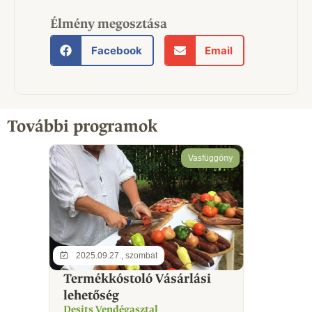
Élmény megosztása
Facebook
Email
További programok
Vasfüggöny
2025.09.27., szombat
Termékkóstoló Vásárlási
lehetőség
Desits Vendégasztal