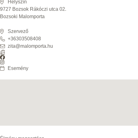
Helyszín
9727 Bozsok Rákóczi utca 02.
Bozsoki Malomporta
Szervező
+36303508408
zita@malomporta.hu
Esemény