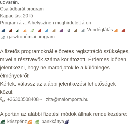
udvarán.
Családbarát program
Kapacitás: 20 fő
Program ára: A helyszínen meghirdetett áron
Vendéglátás
gasztronómiai program
A fizetős programoknál előzetes regisztráció szükséges,
mivel a résztvevők száma korlátozott. Érdemes időben
jelentkezni, hogy ne maradjatok le a különleges
élményekről!
Kérlek, válassz az alábbi jelentkezési lehetőségek
közül:
+36303508408
zita@malomporta.hu
A portán az alábbi fizetési módok állnak rendelkezésre:
készpénz
bankkártya