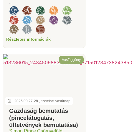
...
Részletes információk
Vasfüggöny
2025.09.27-28., szombat-vasárnap
Gazdaság bemutatás
(pincelátogatás,
ültetvények bemutatása)
Simon Pince Csörnyeföld