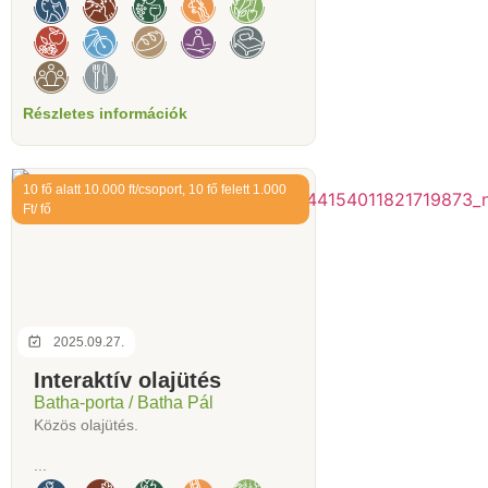
Részletes információk
10 fő alatt 10.000 ft/csoport, 10 fő felett 1.000
Ft/ fő
2025.09.27.
Interaktív olajütés
Batha-porta / Batha Pál
Közös olajütés.
...