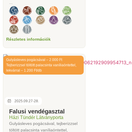
...
Részletes információk
Gulyásleves pogácsával – 2.000 Ft
Tejberizzsel töltött palacsinta vaníliaöntettel,
lekvárral – 1.200 Ft/db
2025.09.27-28.
Falusi vendégasztal
Házi Tündér Látványporta
Gulyásleves pogácsával, tejberizzsel
töltött palacsinta vaníliaöntettel,