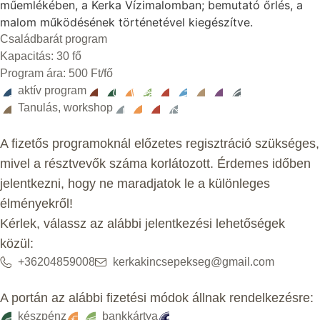
műemlékében, a Kerka Vízimalomban; bemutató őrlés, a
malom működésének történetével kiegészítve.
Családbarát program
Kapacitás: 30 fő
Program ára: 500 Ft/fő
aktív program
Tanulás, workshop
A fizetős programoknál előzetes regisztráció szükséges,
mivel a résztvevők száma korlátozott. Érdemes időben
jelentkezni, hogy ne maradjatok le a különleges
élményekről!
Kérlek, válassz az alábbi jelentkezési lehetőségek
közül:
+36204859008
kerkakincsepekseg@gmail.com
A portán az alábbi fizetési módok állnak rendelkezésre:
készpénz
bankkártya