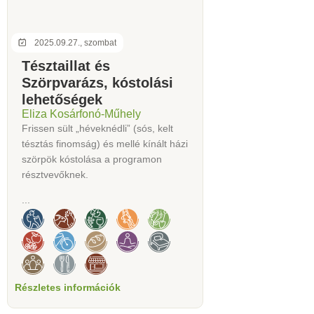
2025.09.27., szombat
Tésztaillat és
Szörpvarázs, kóstolási
lehetőségek
Eliza Kosárfonó-Műhely
Frissen sült „héveknédli” (sós, kelt
tésztás finomság) és mellé kínált házi
szörpök kóstolása a programon
résztvevőknek.
...
Részletes információk