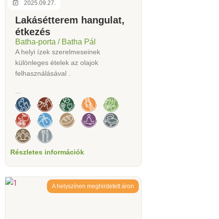
2025.09.27.
Lakásétterem hangulat,
étkezés
Batha-porta / Batha Pál
A helyi ízek szerelmeseinek
különleges ételek az olajok
felhasználásával .
...
Részletes információk
A helyszínen meghirdetett áron