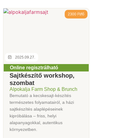
2300 Ft/fő
2025.09.27.
Online regisztrálható
Sajtkészítő workshop,
szombat
Alpokalja Farm Shop & Brunch
Bemutató a kecskesajt-készítés
természetes folyamatairól, a házi
sajtkészítés alaplépéseinek
kipróbálása – friss, helyi
alapanyagokkal, autentikus
környezetben.