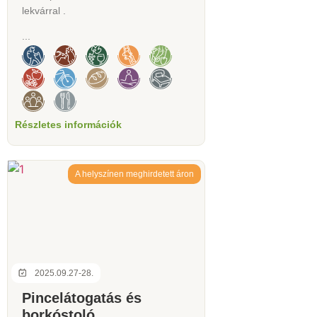
lekvárral .
...
Részletes információk
A helyszínen meghirdetett áron
2025.09.27-28.
Pincelátogatás és
borkóstoló