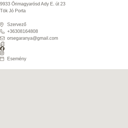
9933 Őrimagyarósd Ady E. út 23
Tök Jó Porta
Szervező
+36308164808
orsegaranya@gmail.com
Esemény