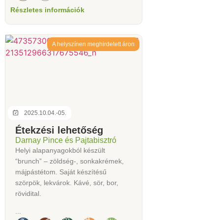
Részletes információk
A helyszínen meghirdetett áron
2025.10.04.-05.
Étekzési lehetőség
Darnay Pince és Pajtabisztró
Helyi alapanyagokból készült
“brunch” – zöldség-, sonkakrémek,
májpástétom. Saját készítésű
szörpök, lekvárok. Kávé, sör, bor,
rövidital.
...