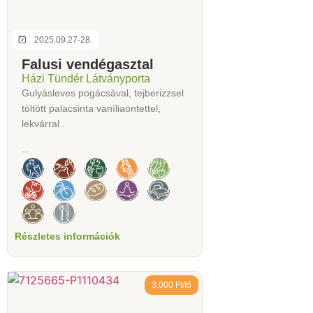
2025.09.27-28.
Falusi vendégasztal
Házi Tündér Látványporta
Gulyásleves pogácsával, tejberizzsel
töltött palacsinta vaníliaöntettel,
lekvárral .
...
Részletes információk
3.000 Ft/fő