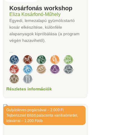
Kosárfonás workshop
Eliza Kosárfonó-Műhely
Egyedi, lemezalapú gyümölcstartó
kosár elkészítése, különféle
alapanyagok kipróbálása (a program
végén hazavihető).
...
Részletes információk
Gulyásleves pogácsával – 2.000 Ft
Tejberizzsel töltött palacsinta vaníliaöntettel,
lekvárral – 1.200 Ft/db