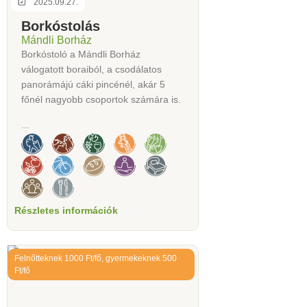
2025.09.27.
Borkóstolás
Mándli Borház
Borkóstoló a Mándli Borház
válogatott boraiból, a csodálatos
panorámájú cáki pincénél, akár 5
főnél nagyobb csoportok számára is.
...
Részletes információk
Felnőtteknek 1000 Ft/fő, gyermekeknek 500
Ft/fő