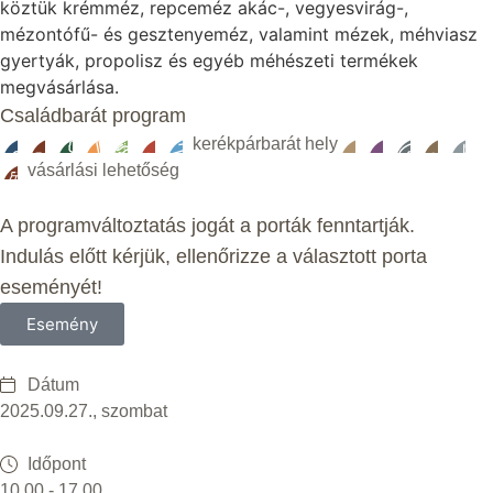
köztük krémméz, repceméz akác-, vegyesvirág-,
mézontófű- és gesztenyeméz, valamint mézek, méhviasz
gyertyák, propolisz és egyéb méhészeti termékek
megvásárlása.
Családbarát program
kerékpárbarát hely
vásárlási lehetőség
A programváltoztatás jogát a porták fenntartják.
Indulás előtt kérjük, ellenőrizze a választott porta
eseményét!
Esemény
Dátum
2025.09.27., szombat
Időpont
10.00 - 17.00