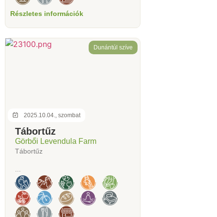
Részletes információk
Dunántúl szíve
2025.10.04., szombat
Tábortűz
Görbői Levendula Farm
Tábortűz
...