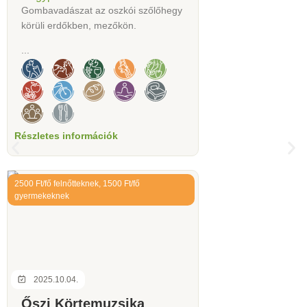
Gombavadászat az oszkói szőlőhegy
körüli erdőkben, mezőkön.
...
Részletes információk
2500 Ft/fő felnőtteknek, 1500 Ft/fő
gyermekeknek
2025.10.04.
Őszi Körtemuzsika