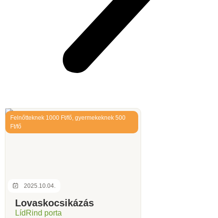
Felnőtteknek 1000 Ft/fő, gyermekeknek 500
Ft/fő
2025.10.04.
Lovaskocsikázás
LídRind porta