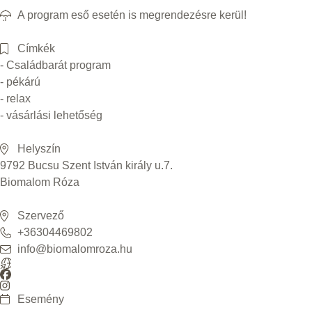
A program eső esetén is megrendezésre kerül!
Címkék
- Családbarát program
- pékárú
- relax
- vásárlási lehetőség
Helyszín
9792 Bucsu Szent István király u.7.
Biomalom Róza
Szervező
+36304469802
info@biomalomroza.hu
Esemény