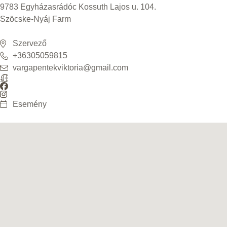
9783 Egyházasrádóc Kossuth Lajos u. 104.
Szöcske-Nyáj Farm
Szervező
+36305059815
vargapentekviktoria@gmail.com
Esemény