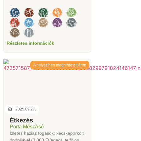
...
Részletes információk
A helyszínen meghirdetett áron
2025.09.27.
Étkezés
Porta MészÁsó
Ízletes házias fogások: kecskepörkölt
dödöllével (3.000 Ft/adag), tejfölös