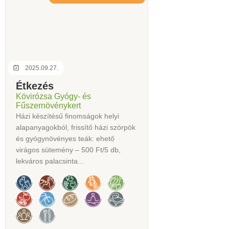
2025.09.27.
Étkezés
Kövirózsa Gyógy- és
Fűszernövénykert
Házi készítésű finomságok helyi
alapanyagokból, frissítő házi szörpök
és gyógynövényes teák: ehető
virágos sütemény – 500 Ft/5 db,
lekváros palacsinta...