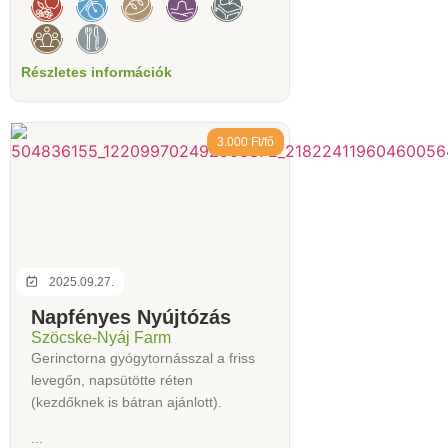
Részletes információk
3.000 Ft/fő
2025.09.27.
Napfényes Nyújtózás
Szöcske-Nyáj Farm
Gerinctorna gyógytornásszal a friss
levegőn, napsütötte réten
(kezdőknek is bátran ajánlott).
...