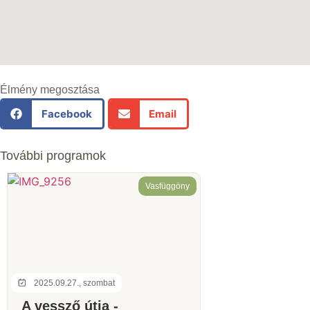
Élmény megosztása
Facebook
Email
További programok
Vasfüggöny
2025.09.27., szombat
A vessző útja -