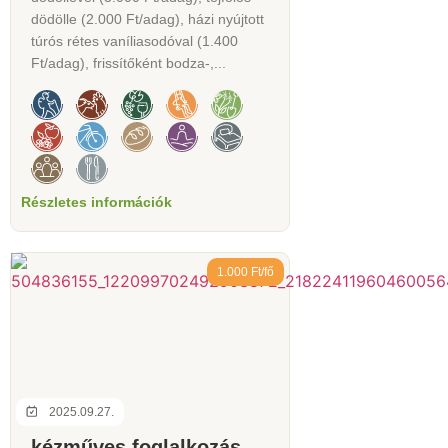
dödölle (2.000 Ft/adag), házi nyújtott
túrós rétes vaníliasodóval (1.400
Ft/adag), frissítőként bodza-,...
Részletes információk
1.000 Ft/fő
2025.09.27.
kézműves foglalkozás