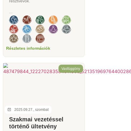
résztvevők.
...
Részletes információk
Vasfüggöny
2025.09.27., szombat
Szakmai vezetéssel
történő ültetvény