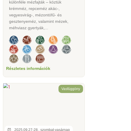
különféle mézfajták – köztük
krémméz, repceméz akác-,
vegyesvirág-, mézontófű- és
gesztenyeméz, valamint mézek,
méhviasz gyertyák,...
Részletes információk
Vasfüggöny
2025.09.27-28., szombat-vasárnap