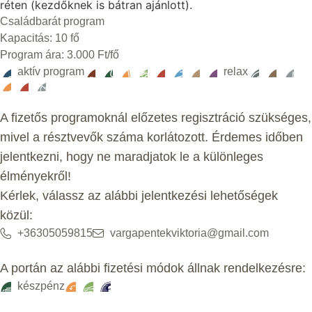
réten (kezdőknek is bátran ajánlott).
Családbarát program
Kapacitás: 10 fő
Program ára: 3.000 Ft/fő
aktív program
relax
A fizetős programoknál előzetes regisztráció szükséges,
mivel a résztvevők száma korlátozott. Érdemes időben
jelentkezni, hogy ne maradjatok le a különleges
élményekről!
Kérlek, válassz az alábbi jelentkezési lehetőségek
közül:
+36305059815
vargapentekviktoria@gmail.com
A portán az alábbi fizetési módok állnak rendelkezésre:
készpénz