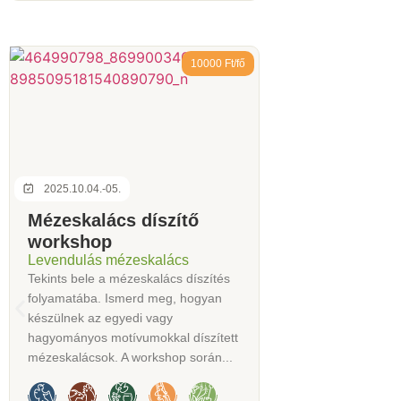
10000 Ft/fő
2025.10.04.-05.
Mézeskalács díszítő
workshop
Levendulás mézeskalács
Tekints bele a mézeskalács díszítés
folyamatába. Ismerd meg, hogyan
készülnek az egyedi vagy
hagyományos motívumokkal díszített
mézeskalácsok. A workshop során...