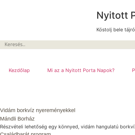
Nyitott 
Kóstolj bele tájró
Kezdőlap
Mi az a Nyitott Porta Napok?
P
Vidám borkvíz nyereményekkel
Mándli Borház
Részvételi lehetőség egy könnyed, vidám hangulatú borkv
Családbarát program