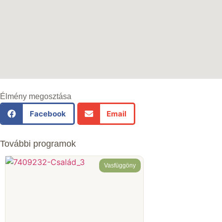
Élmény megosztása
Facebook
Email
További programok
Vasfüggöny