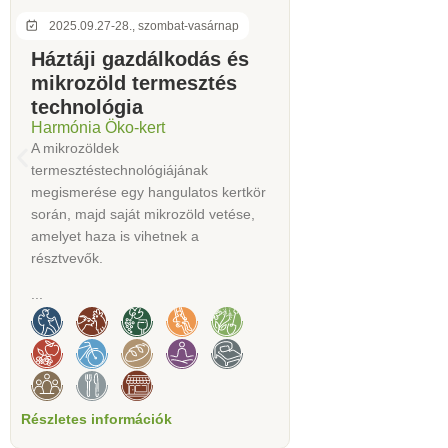
2025.09.27-28., szombat-vasárnap
Háztáji gazdálkodás és
mikrozöld termesztés
technológia
Harmónia Öko-kert
A mikrozöldek
termesztéstechnológiájának
megismerése egy hangulatos kertkör
során, majd saját mikrozöld vetése,
amelyet haza is vihetnek a
résztvevők.
...
Részletes információk