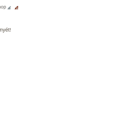
hop
nyét!