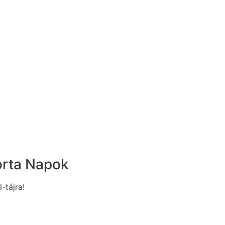
orta Napok
l-tájra!