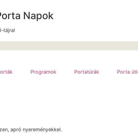
Porta Napok
l-tájra!
orták
Programok
Portatúrák
Porta út
ízen, apró nyereményekkel.