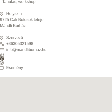
- Tanulás, workshop
Helyszín
9725 Cák Botosok teteje
Mándli Borház
Szervező
+36305321598
info@mandliborhaz.hu
Esemény