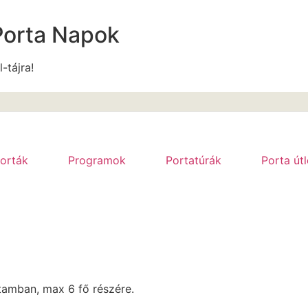
Porta Napok
l-tájra!
orták
Programok
Portatúrák
Porta út
rtamban, max 6 fő részére.