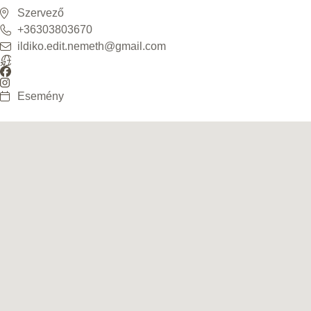
Szervező
+36303803670
ildiko.edit.nemeth@gmail.com
Esemény