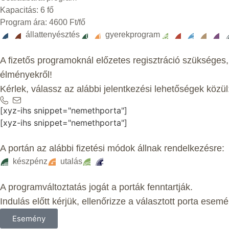
Kapacitás: 6 fő
Program ára: 4600 Ft/fő
állattenyésztés
gyerekprogram
A fizetős programoknál előzetes regisztráció szükséges,
élményekről!
Kérlek, válassz az alábbi jelentkezési lehetőségek közül
[xyz-ihs snippet="nemethporta"]
[xyz-ihs snippet="nemethporta"]
A portán az alábbi fizetési módok állnak rendelkezésre:
készpénz
utalás
A programváltoztatás jogát a porták fenntartják.
Indulás előtt kérjük, ellenőrizze a választott porta esemé
Esemény