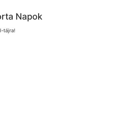
orta Napok
l-tájra!