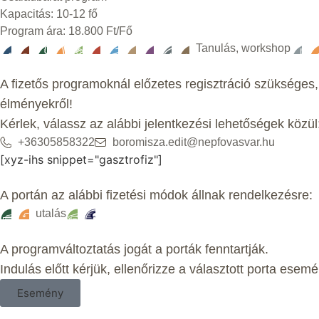
Kapacitás: 10-12 fő
Program ára: 18.800 Ft/Fő
Tanulás, workshop
A fizetős programoknál előzetes regisztráció szükséges,
élményekről!
Kérlek, válassz az alábbi jelentkezési lehetőségek közül
+36305858322
boromisza.edit@nepfovasvar.hu
[xyz-ihs snippet="gasztrofiz"]
A portán az alábbi fizetési módok állnak rendelkezésre:
utalás
A programváltoztatás jogát a porták fenntartják.
Indulás előtt kérjük, ellenőrizze a választott porta esemé
Esemény