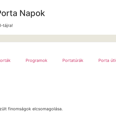
Porta Napok
l-tájra!
orták
Programok
Portatúrák
Porta út
szült finomságok elcsomagolása.