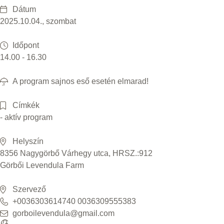
Dátum
2025.10.04., szombat
Időpont
14.00 - 16.30
A program sajnos eső esetén elmarad!
Címkék
- aktív program
Helyszín
8356 Nagygörbő Várhegy utca, HRSZ.:912
Görbői Levendula Farm
Szervező
+0036303614740 0036309555383
gorboilevendula@gmail.com