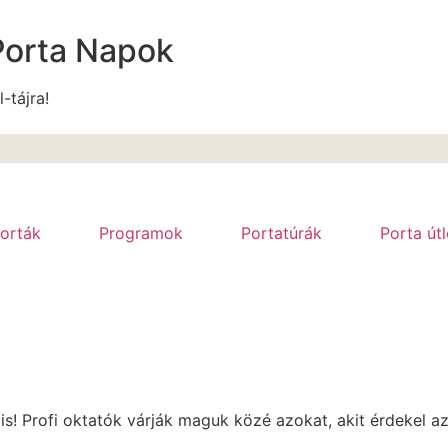
Porta Napok
l-tájra!
orták
Programok
Portatúrák
Porta út
 is! Profi oktatók várják maguk közé azokat, akit érdekel a