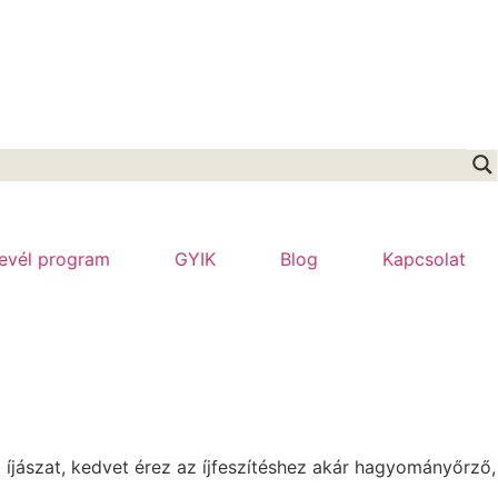
levél program
GYIK
Blog
Kapcsolat
z íjászat, kedvet érez az íjfeszítéshez akár hagyományőrző,