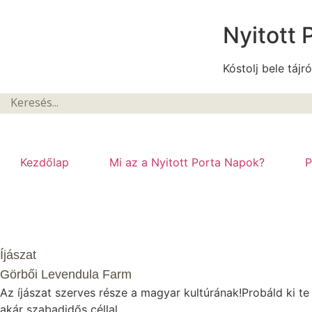
Nyitott 
Kóstolj bele tájró
Kezdőlap
Mi az a Nyitott Porta Napok?
P
Íjászat
Görbői Levendula Farm
Az íjászat szerves része a magyar kultúrának!Probáld ki te
akár szabadidős céllal.