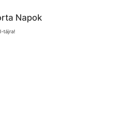
orta Napok
l-tájra!