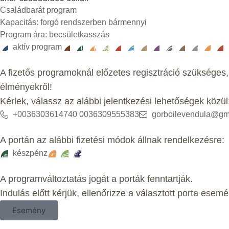
Családbarát program
Kapacitás: forgó rendszerben bármennyi
Program ára: becsületkasszás
aktív program
A fizetős programoknál előzetes regisztráció szükséges,
élményekről!
Kérlek, válassz az alábbi jelentkezési lehetőségek közül
+0036303614740 0036309555383
gorboilevendula@gm
A portán az alábbi fizetési módok állnak rendelkezésre:
készpénz
A programváltoztatás jogát a porták fenntartják.
Indulás előtt kérjük, ellenőrizze a választott porta esemé
Esemény