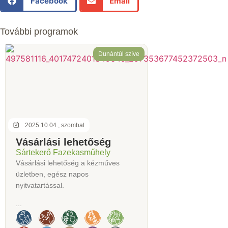
Facebook
Email
További programok
Dunántúl szíve
2025.10.04., szombat
Vásárlási lehetőség
Sártekerő Fazekasműhely
Vásárlási lehetőség a kézműves
üzletben, egész napos
nyitvatartással.
...