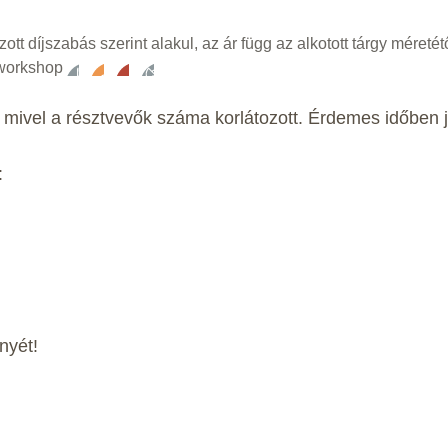
 díjszabás szerint alakul, az ár függ az alkotott tárgy méretétő
 workshop
 mivel a résztvevők száma korlátozott. Érdemes időben j
:
nyét!