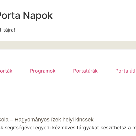
Porta Napok
l-tájra!
orták
Programok
Portatúrák
Porta út
ola – Hagyományos ízek helyi kincsek
k segítségével egyedi kézműves tárgyakat készíthetsz a m