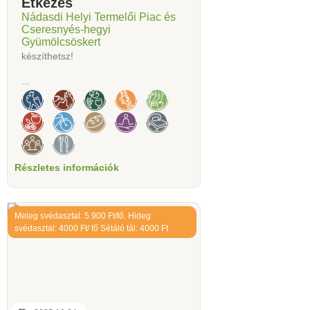
Étkezés
Nádasdi Helyi Termelői Piac és
Cseresnyés-hegyi
Gyümölcsöskert
készíthetsz!
...
Részletes információk
Meleg svédasztal: 5.900 Ft/fő. Hideg
svédasztal: 4000 Ft/ fő Sétáló tál: 4000 Ft