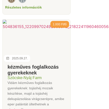
Részletes információk
1.000 Ft/fő
2025.09.27.
kézműves foglalkozás
gyerekeknek
Szöcske-Nyáj Farm
Vidám kézműves foglalkozás
gyerekeknek: tojáshéj mozaik
készítése, majd a tojáshéj
dekupázsolása virágcserépre, amibe
eper palántát ültethetnek a