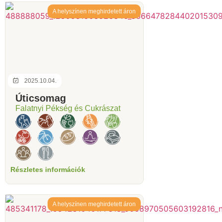
A helyszínen meghirdetett áron
2025.10.04.
Úticsomag
Falatnyi Pékség és Cukrászat
Részletes információk
A helyszínen meghirdetett áron