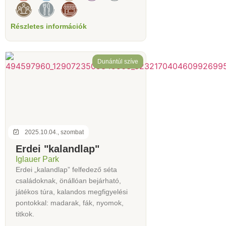
Részletes információk
Dunántúl szíve
2025.10.04., szombat
Erdei "kalandlap"
Iglauer Park
Erdei „kalandlap” felfedező séta
családoknak, önállóan bejárható,
játékos túra, kalandos megfigyelési
pontokkal: madarak, fák, nyomok,
titkok.