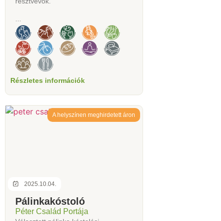
résztvevők.
...
Részletes információk
A helyszínen meghirdetett áron
2025.10.04.
Pálinkakóstoló
Péter Család Portája