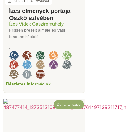
2025.10.04., szombat
Ízes élmények portája
Oszkó szívében
Ízes Vidék Gasztroműhely
Frissen préselt almalé és Vasi
fonottas kóstoló.
...
Részletes információk
Dunántúl szíve