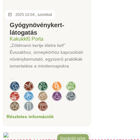
2025.10.04., szombat
Gyógynövénykert-
látogatás
Kakukkfű Porta
„Zöldmanó kertje életre kel!”
Évszakhoz, ünnepkörhöz kapcsolódó
növénybemutató, egyszerű praktikák
ismertetése a mindennapokra.
...
Részletes információk
Dunántúl szíve