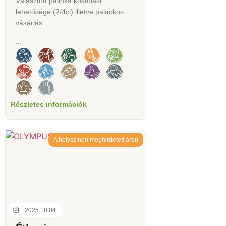
Választott pálinka kóstolási
lehetősége (2/4cl) illetve palackos
vásárlás.
...
Részletes információk
A helyszínen meghirdetett áron
2025.10.04.