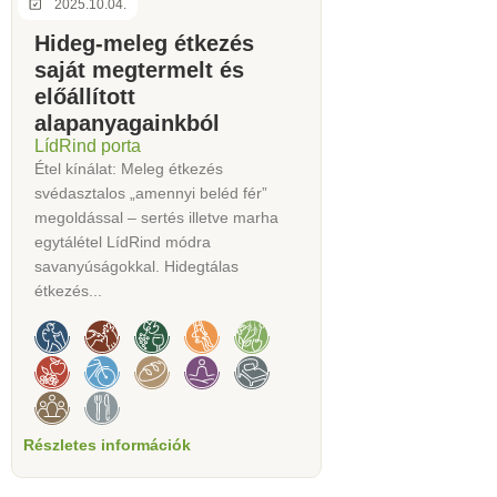
2025.10.04.
Hideg-meleg étkezés
saját megtermelt és
előállított
alapanyagainkból
LídRind porta
Étel kínálat: Meleg étkezés
svédasztalos „amennyi beléd fér”
megoldással – sertés illetve marha
egytálétel LídRind módra
savanyúságokkal. Hidegtálas
étkezés...
Részletes információk