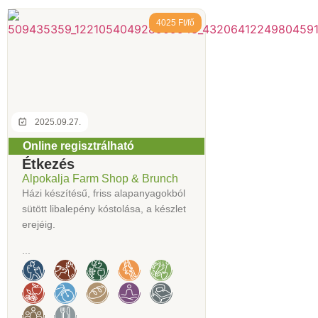
4025 Ft/fő
2025.09.27.
Online regisztrálható
Étkezés
Alpokalja Farm Shop & Brunch
Házi készítésű, friss alapanyagokból
sütött libalepény kóstolása, a készlet
erejéig.
...