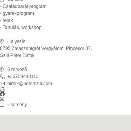
- Családbarát program
- gyerekprogram
- relax
- Tanulás, workshop
Helyszín
8795 Zalaszentgrót Vergyálomi Pincesor 37.
Szili Péter Birtok
Szervező
+36709448113
birtok@peterszili.com
Esemény